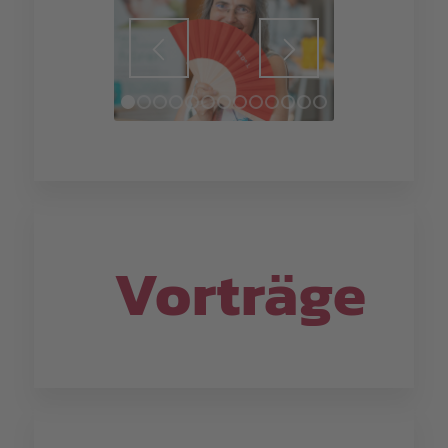
1
2
3
4
5
6
7
8
9
10
11
12
13
14
15
16
17
18
19
20
21
22
23
24
Vorträge
1
2
3
4
5
6
7
8
9
10
11
12
13
14
15
16
17
18
19