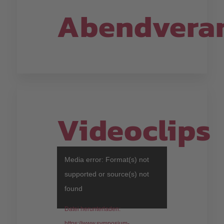
Abendveran
1
2
3
4
5
6
7
8
9
10
11
12
13
14
15
16
Videoclips
Media error: Format(s) not
supported or source(s) not
found
Datei herunterladen:
https://www.symposium-