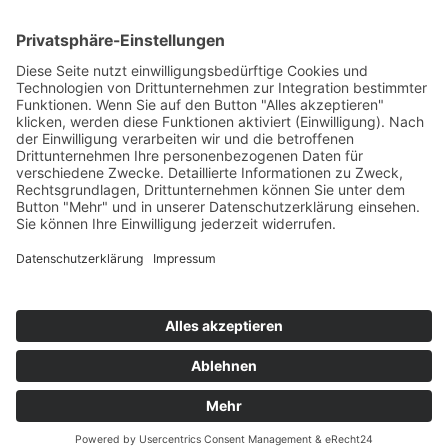
Landesärztekammer Bad Nauheim
Carl-Oelemann-Weg 5
61231 Bad Nauheim
Anmeldung
Die Bestellmöglichkeit der Tickets wird nach
Bekanntgabe freigeschaltet.
© Copyright 2023 | Eine Website von
Capersville Interactive
Impressum
Datenschutz